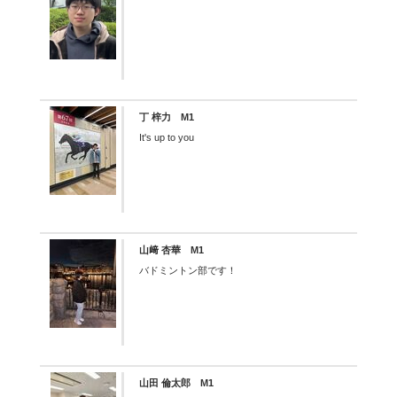
丁 梓力 M1
It's up to you
山﨑 杏華 M1
バドミントン部です！
山田 倫太郎 M1