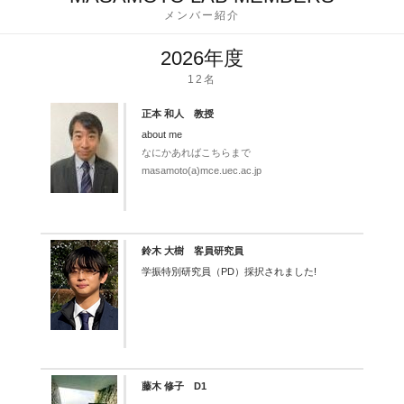
メンバー紹介
2026年度
12名
正本 和人 教授
about me
なにかあればこちらまで
masamoto(a)mce.uec.ac.jp
鈴木 大樹 客員研究員
学振特別研究員（PD）採択されました!
藤木 修子 D1