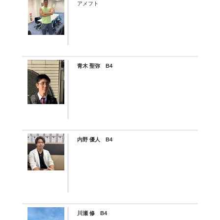
アメフト
青木 聖弥 B4
内野 優人 B4
川瀬 修 B4