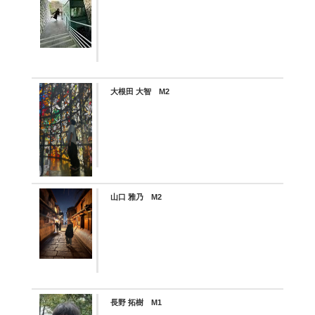
大根田 大智 M2
山口 雅乃 M2
長野 拓樹 M1