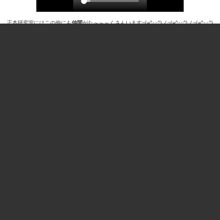
正本研究室にはこの他にも
仲間
がた～～～くさんいます~(=^‥^)ノ~(=^‥^)ノ~(=^‥^)
ノ！！！