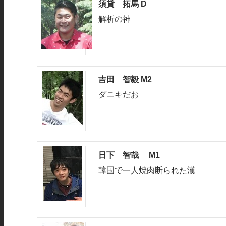
須貸 拓馬 D
解析の神
吉田 智毅 M2
ダニキだお
日下 智哉 M1
韓国で一人焼肉断られた漢