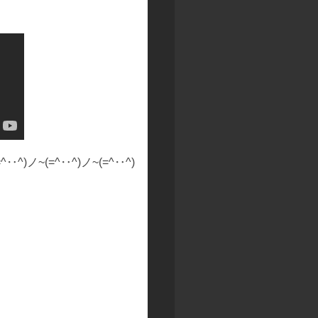
)ノ~(=^‥^)ノ~(=^‥^)