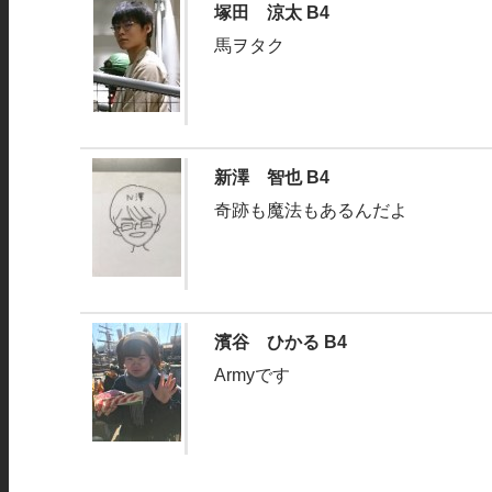
塚田 涼太 B4
馬ヲタク
新澤 智也 B4
奇跡も魔法もあるんだよ
濱谷 ひかる B4
Armyです