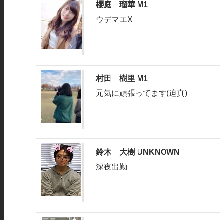
櫻庭 瑠華 M1
ウデマエX
村田 樹里 M1
元気に頑張ってます(迫真)
鈴木 大樹 UNKNOWN
深夜出勤