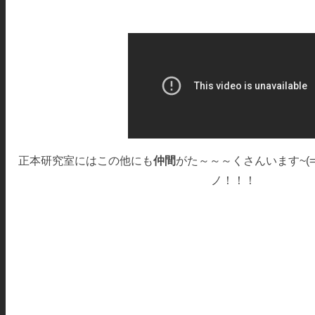
正本研究室にはこの他にも
仲間
がた～～～くさんいます~(=^‥^
ノ！！！