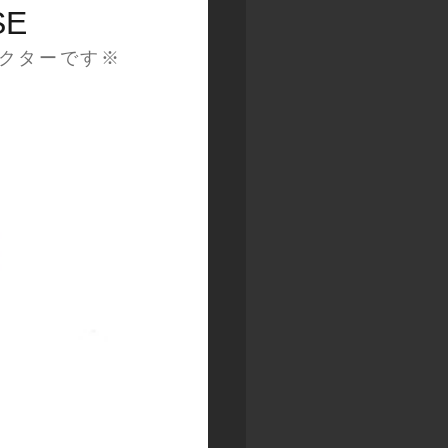
SE
クターです※