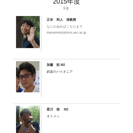
2015年度
9名
正本 和人 准教授
なにかあればこちらまで
masamoto(a)mce.uec.ac.jp
加藤 拓 M2
娯楽のパイオニア
星川 椋 M2
オトメン