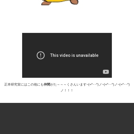
正本研究室にはこの他にも
仲間
がた～～～くさんいます~(=^‥^)ノ~(=^‥^)ノ~(=^‥^)
ノ！！！