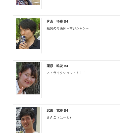
片倉 悟史 B4
銀翼の奇術師～マジシャン～
栗原 唯花 B4
ストライクショット！！！
武田 寛史 B4
まきこ（はーと）