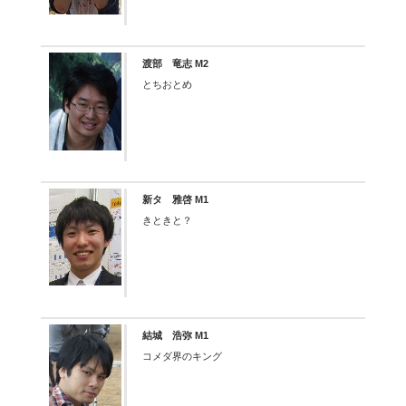
渡部 竜志 M2
とちおとめ
新タ 雅啓 M1
きときと？
結城 浩弥 M1
コメダ界のキング